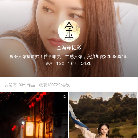
金海岸摄影
资深人像摄影师！擅长唯美、性感人像，交流加微2283989485
122
5428
关注
/
粉丝
共发布103件作品，收获18072个喜欢
12
11